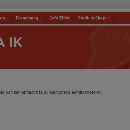
ion
Evenemang
Café TIKet
Stadium Shop
 IK
old och kan endast nås av sektionens administratörer.