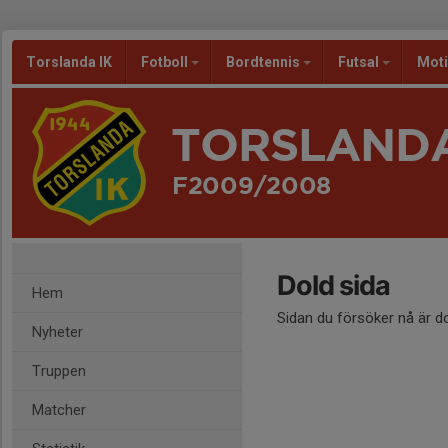
Torslanda IK
Fotboll
Bordtennis
Futsal
Mot
TORSLANDA
F2009/2008
Dold sida
Hem
Sidan du försöker nå är d
Nyheter
Truppen
Matcher