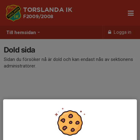
TORSLANDA IK
F2009/2008
Logga in
Till hemsidan
Dold sida
Sidan du försöker nå är dold och kan endast nås av sektionens
administratörer.