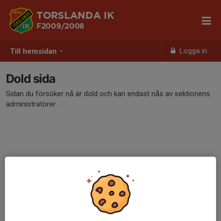
TORSLANDA IK
F2009/2008
Logga in
Till hemsidan
Dold sida
Sidan du försöker nå är dold och kan endast nås av sektionens
administratörer.