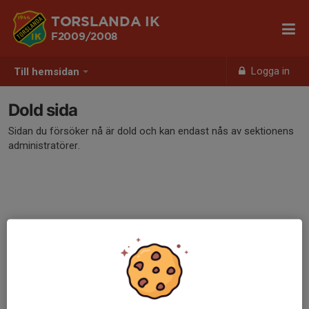
TORSLANDA IK
F2009/2008
Logga in
Till hemsidan
Dold sida
Sidan du försöker nå är dold och kan endast nås av sektionens
administratörer.