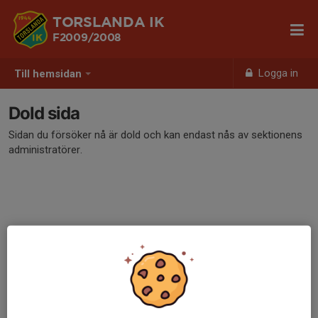
TORSLANDA IK
F2009/2008
Logga in
Till hemsidan
Dold sida
Sidan du försöker nå är dold och kan endast nås av sektionens
administratörer.