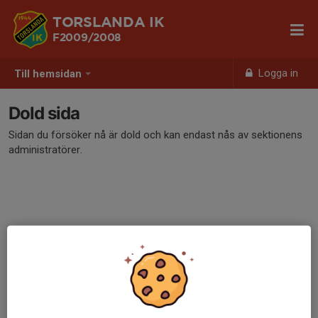
TORSLANDA IK
F2009/2008
Logga in
Till hemsidan
Dold sida
Sidan du försöker nå är dold och kan endast nås av sektionens
administratörer.