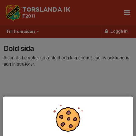
TORSLANDA IK
F2011
Logga in
Till hemsidan
Dold sida
Sidan du försöker nå är dold och kan endast nås av sektionens
administratörer.