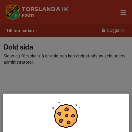
TORSLANDA IK
F2011
Logga in
Till hemsidan
Dold sida
Sidan du försöker nå är dold och kan endast nås av sektionens
administratörer.