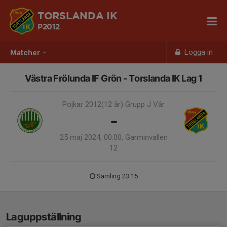
TORSLANDA IK
P2012
Logga in
Matcher
Västra Frölunda IF Grön - Torslanda IK Lag 1
Pojkar 2012(12 år) Grupp J Vår
-
25 maj 2024, 00:00, Garminvallen
12
Samling 23:15
Laguppställning