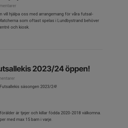
mentarer
m vill hjälpa oss med arrangemang för våra futsal-
 Matcherna som oftast spelas i Lundbystrand behöver
 entré och kiosk.
Futsallekis 2023/24 öppen!
entarer
 Futsallekis säsongen 2023/24!
rälder är tjejer och killar födda 2020-2018 välkomna.
upper med max 15 barn i varje.