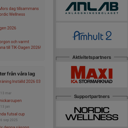
 Mors dag tillsammans
rdic Wellness
gen 2026
orgon och varmt
na till TIK-Dagen 2026!
Aktivitetspartners
er från våra lag
träning Inställd 2026 03
-
13 mar
Supportpartners
Snickarcupen
-
13 jan
nda futsal cup
-
6 sep 2025
ör denna säsong