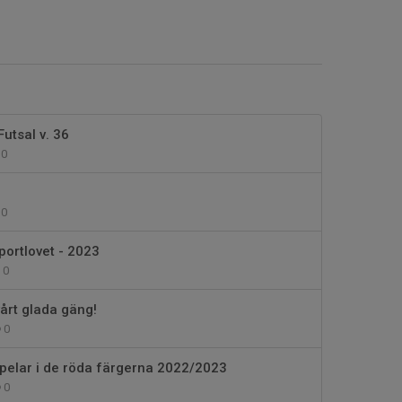
Futsal v. 36
0
0
portlovet - 2023
0
i vårt glada gäng!
0
spelar i de röda färgerna 2022/2023
0