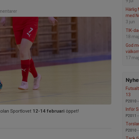
9 jul
Härlig
entarer
med No
3 jun
TIK-da
18 maj
God m
välkom
17 maj
Nyhet
Futsal
13
P2010 
Inför 
kolan Sportlovet
12-14 februari
öppet!
P2011 
.
Torsla
P2010 
Tack f