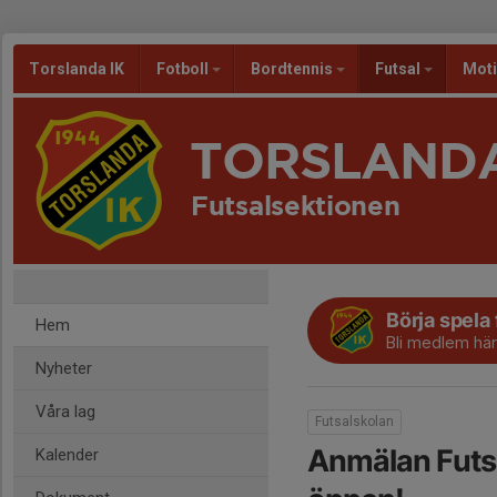
Torslanda IK
Fotboll
Bordtennis
Futsal
Mot
TORSLANDA
Futsalsektionen
Börja spela 
Hem
Bli medlem här
Nyheter
Våra lag
Futsalskolan
Anmälan Futsa
Kalender