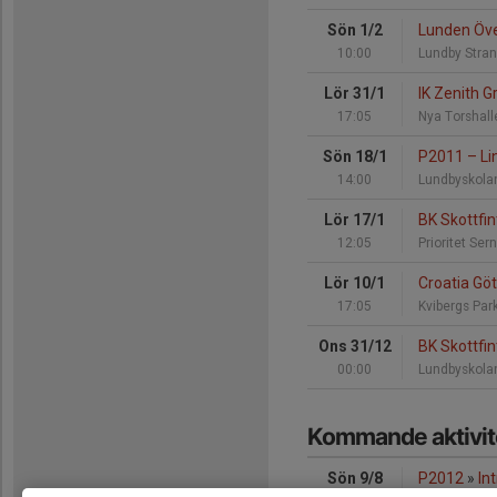
Sön 1/2
Lunden Öve
10:00
Lundby Stran
Lör 31/1
IK Zenith 
17:05
Nya Torshall
Sön 18/1
P2011
–
Li
14:00
Lundbyskolan
Lör 17/1
BK Skottfi
12:05
Prioritet Se
Lör 10/1
Croatia Gö
17:05
Kvibergs Par
Ons 31/12
BK Skottfi
00:00
Lundbyskolan
Kommande aktivit
Sön 9/8
P2012
»
In