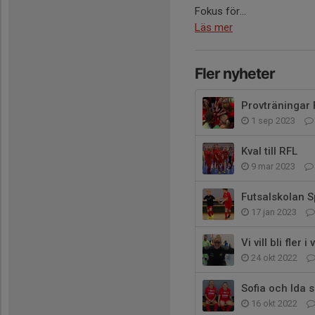
Fokus för...
Läs mer
Fler nyheter
Provträningar 
1 sep 2023
Kval till RFL
9 mar 2023
Futsalskolan S
17 jan 2023
Vi vill bli fler 
24 okt 2022
Sofia och Ida 
16 okt 2022