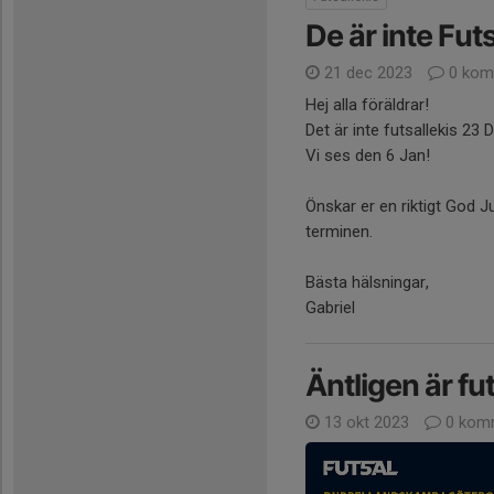
De är inte Fut
21 dec 2023
0 kom
Hej alla föräldrar!
Det är inte futsallekis 23 
Vi ses den 6 Jan!
Önskar er en riktigt God 
terminen.
Bästa hälsningar,
Gabriel
Äntligen är fu
13 okt 2023
0 kom