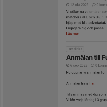
12 okt 2023
0 kom
Vi söker nu volontärer so
matcher i RFL och Div. 1.
hjälp med bl.a sekretariat,
Engagera dig och passa...
Läs mer
Futsallekis
Anmälan till 
6 sep 2023
0 komm
Nu öppnar vi anmälan för
Anmälan finns
här
.
Tillsammas med dig som fö
Vi kör varje lördag i 3 gr