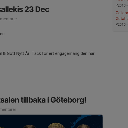
P2010 
sallekis 23 Dec
Gälla
Götah
mentarer
P2010 
Dec.
Jul & Gott Nytt År! Tack för ert engagemang den här
tsalen tillbaka i Göteborg!
mentarer