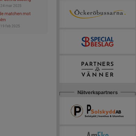
-
24 mar 2025
nde matchen mot
olm
-
19 feb 2025
Nätverkspartners