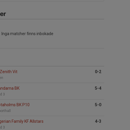
er
Inga matcher finns inbokade
Zenith Vit
0-2
en
ndarna BK
5-4
d 3
taholms BK P10
5-0
orthall
gerian Family KF Allstars
4-3
d 3