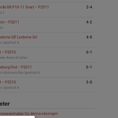
rås BK P10-11 Svart
–
P2011
2-4
d 2
Grön
–
P2011
4-2
en
ndome GIF Lindome Gif
4-0
s Sporthall A
nt
–
P2010
6-1
rneke Arena B-hallen
teborg Röd
–
P2011
5-1
ks idrottsområde Sporthall B
nt
–
P2010
3-0
s Sporthall A
eter
tresseanmälan för denna säsongen