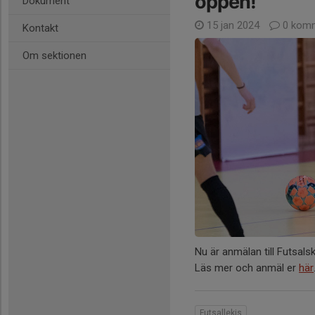
öppen!
Dokument
15 jan 2024
0 komm
Kontakt
Om sektionen
Nu är anmälan till Futsals
Läs mer och anmäl er
här
Futsallekis