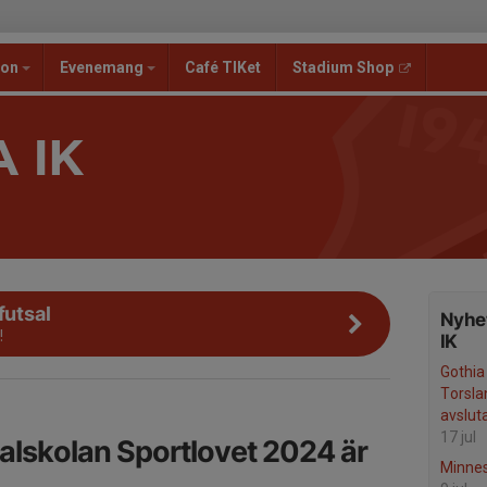
ion
Evenemang
Café TIKet
Stadium Shop
 IK
futsal
Nyhet
!
IK
Gothia
Torsla
avslut
17 jul
lskolan Sportlovet 2024 är
Minne