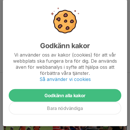
För lag och ledare
TIK-dagen är en prioriterad föreningsaktivitet. Vi uppmuntrar att
träningar och matcher denna dag i möjligaste mån flyttas, så att
så många som möjligt kan delta.
TIK-dagen handlar om mer än idrott. Den handlar om att bygga
Godkänn kakor
relationer, skapa minnen och stärka vår föreningskultur –
Vi använder oss av kakor (cookies) för att vår
gemenskapen, värmen och hjärtat i Torslanda IK.
webbplats ska fungera bra för dig. De används
Vi ses på Vallen!
även för webbanalys i syfte att hjälpa oss att
förbättra våra tjänster.
Så använder vi cookies
TIK-dagen 2026
11 maj, 13:24
0 kommentarer
Godkänn alla kakor
Bara nödvändiga