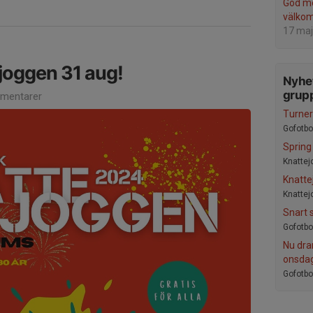
God m
välkom
17 maj
joggen 31 aug!
Nyhet
grup
mentarer
Turner
Gofotbol
Spring
Knattej
Knatte
Knattej
Snart 
Gofotbol
Nu dra
onsdag
Gofotbol