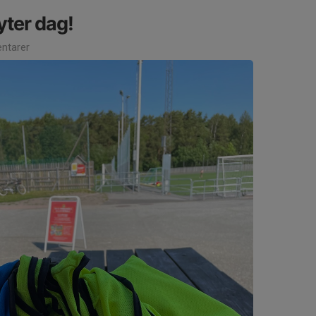
yter dag!
ntarer