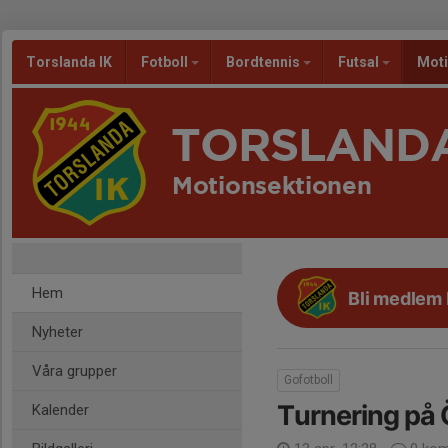
Torslanda IK
Fotboll
Bordtennis
Futsal
Mot
TORSLANDA
Motionsektionen
Hem
Bli medlem
Nyheter
Våra grupper
Gofotboll
Turnering på
Kalender