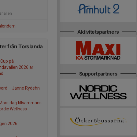
eshallen
alendern
Aktivitetspartners
er från Torslanda
 Cup på
ndavallen 2026 är
Supportpartners
ad
sord – Janne Rydehn
 Mors dag tillsammans
rdic Wellness
gen 2026