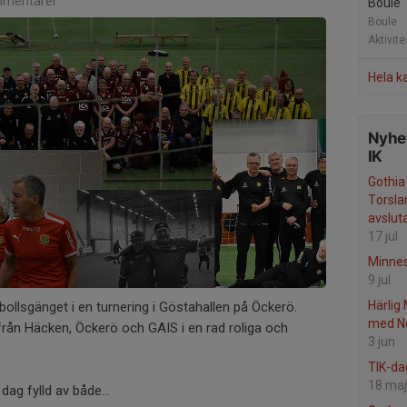
mentarer
Boule
Boule
Aktivit
Hela k
Nyhet
IK
Gothia
Torsla
avslut
17 jul
Minne
9 jul
Härlig
ollsgänget i en turnering i Göstahallen på Öckerö.
med No
från Häcken, Öckerö och GAIS i en rad roliga och
3 jun
TIK-da
18 maj
dag fylld av både...