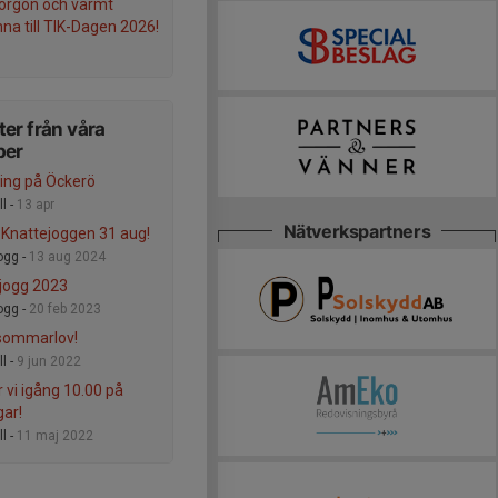
orgon och varmt
na till TIK-Dagen 2026!
er från våra
per
ing på Öckerö
l -
13 apr
Nätverkspartners
 Knattejoggen 31 aug!
ogg -
13 aug 2024
jogg 2023
ogg -
20 feb 2023
sommarlov!
l -
9 jun 2022
r vi igång 10.00 på
ar!
l -
11 maj 2022