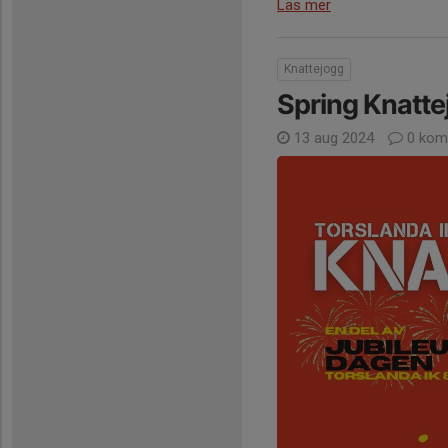
Läs mer
Knattejogg
Spring Knatte
13 aug 2024
0 kom