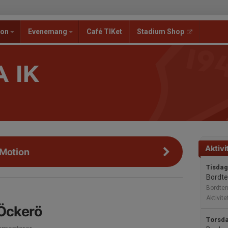
ion
Evenemang
Café TIKet
Stadium Shop
 IK
Aktivi
 Motion
Tisdag
Bordte
Bordten
Aktivite
 Öckerö
Torsda