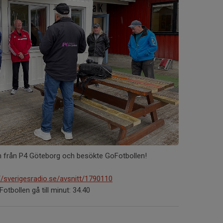
 från P4 Göteborg och besökte GoFotbollen!
//sverigesradio.se/avsnitt/1790110
Fotbollen gå till minut: 34.40