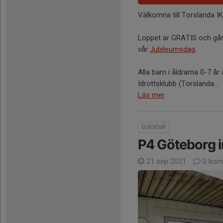
Välkomna till Torslanda I
Loppet är GRATIS och går 
vår
Jubileumsdag
.
Alla barn i åldrarna 0-7 å
Idrottsklubb (Torslanda...
Läs mer
Gofotboll
P4 Göteborg i
21 sep 2021
0 kom