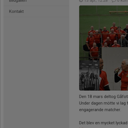
Bildgalleri
13 apr, 12:28
0 kom
Kontakt
Den 18 mars deltog Gåfotb
Under dagen mötte vi lag 
engagerande matcher.
Det blev en mycket lyckad 