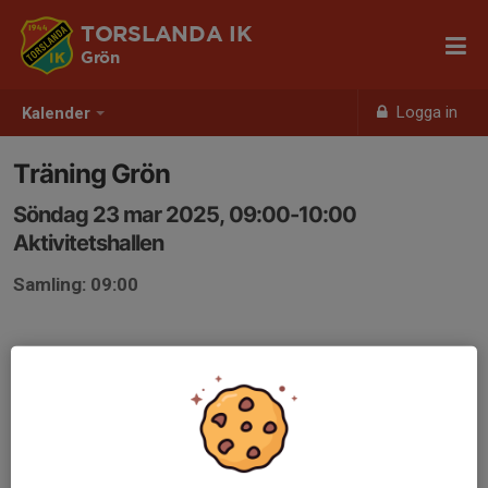
TORSLANDA IK
Grön
Logga in
Kalender
Träning Grön
Söndag 23 mar 2025, 09:00-10:00
Aktivitetshallen
Samling: 09:00