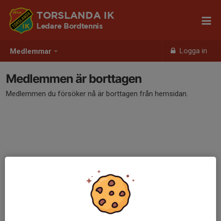
TORSLANDA IK
Ledare Bordtennis
Logga in
Medlemmar
Medlemmen är borttagen
Medlemmen du försöker nå är borttagen från hemsidan.