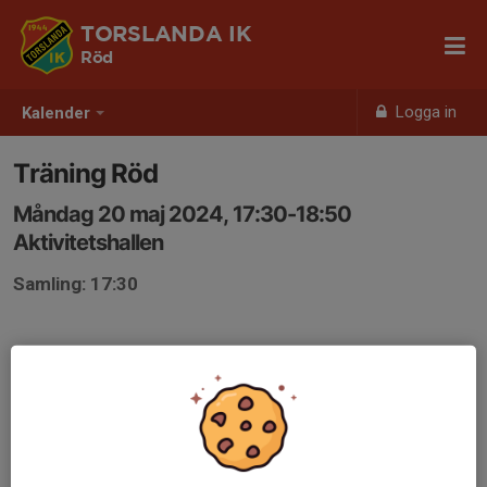
TORSLANDA IK
Röd
Logga in
Kalender
Träning Röd
Måndag 20 maj 2024, 17:30-18:50
Aktivitetshallen
Samling: 17:30