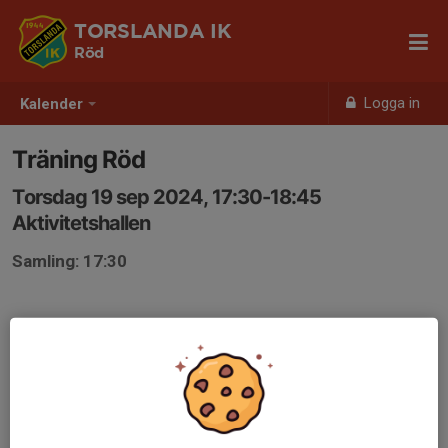
TORSLANDA IK
Röd
Logga in
Kalender
Träning Röd
Torsdag 19 sep 2024, 17:30-18:45
Aktivitetshallen
Samling: 17:30