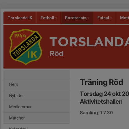
Torslanda IK
Fotboll
Bordtennis
Futsal
Mot
TORSLANDA
Röd
Träning Röd
Hem
Torsdag 24 okt 20
Nyheter
Aktivitetshallen
Medlemmar
Samling: 17:30
Matcher