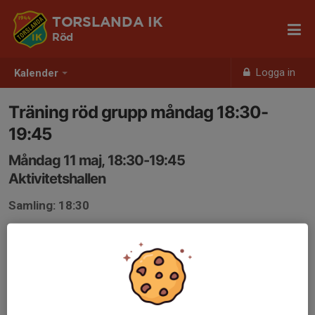
TORSLANDA IK
Röd
Logga in
Kalender
Träning röd grupp måndag 18:30-
19:45
Måndag 11 maj, 18:30-19:45
Aktivitetshallen
Samling: 18:30