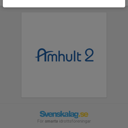
För
smarta
idrottsföreningar