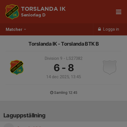
TORSLANDA IK
Seniorlag D
Logga in
Matcher
Torslanda IK - Torslanda BTK B
Division 9 - LS27382
6 - 8
14 dec 2025, 13:45
Samling 12:45
Laguppställning