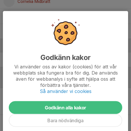
Cornelia Midbratt
Ellie Altås
Svea Pruner Johansson
Ledare
Godkänn kakor
Svante Altås
Lagledare
Vi använder oss av kakor (cookies) för att vår
webbplats ska fungera bra för dig. De används
även för webbanalys i syfte att hjälpa oss att
Referat
förbättra våra tjänster.
Så använder vi cookies
Inget referat skrivet
Godkänn alla kakor
Bara nödvändiga