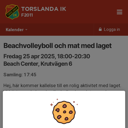
TORSLANDA IK
F2011
Logga in
Kalender
Beachvolleyboll och mat med laget
Fredag 25 apr 2025, 18:00-20:30
Beach Center, Krutvägen 6
Samling: 17:45
Hej, här kommer kallelse till en rolig aktivitet med laget.
Vi börjar spela beachvolleyboll och avslutar med
gemensam middag. Volleybollen kostar 120 kr per tjej.