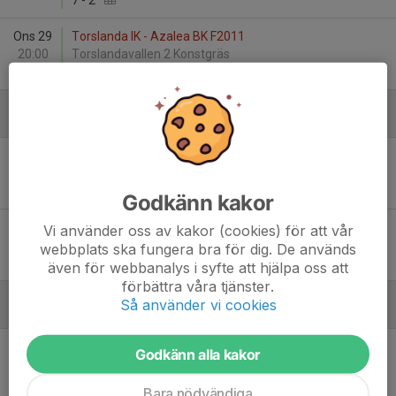
7
-
2
Ons 29
Torslanda IK - Azalea BK F2011
20:00
Torslandavallen 2 Konstgräs
4
-
1
Maj
Tis 5
Onsala BK - Torslanda IK
19:00
Kaparevallen
2
-
3
Godkänn kakor
Fre 29
Lindome GIF Vit - Torslanda IK
Vi använder oss av kakor (cookies) för att vår
19:30
Lindevi IP 1 Konstgräs
webbplats ska fungera bra för dig. De används
3
-
1
även för webbanalys i syfte att hjälpa oss att
förbättra våra tjänster.
Så använder vi cookies
Juni
Ons 3
Torslanda IK - Lekstorps IF F11/12 vit
Godkänn alla kakor
19:00
Säve 1 Gräs
0
-
1
Bara nödvändiga