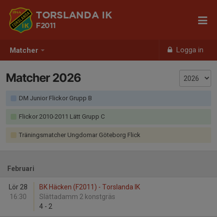
TORSLANDA IK
F2011
Logga in
Matcher
Matcher 2026
DM Junior Flickor Grupp B
Flickor 2010-2011 Lätt Grupp C
Träningsmatcher Ungdomar Göteborg Flick
Februari
Lör 28
BK Häcken (F2011) - Torslanda IK
16:30
Slättadamm 2 konstgräs
4
-
2