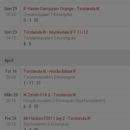
Sön 29
IF Väster Damjunior Orange - Torslanda IK
10:00
Önneredsplan 1 Konstgräs
5
-
1
Sön 29
Torslanda IK - Munkedals IF F 11/12
14:15
Torslandavallen 2 Konstgräs
4
-
5
April
Tor 16
Torslanda IK - Hovås Billdal IF
20:00
Torslandavallen 2 Konstgräs
1
-
11
Mån 20
IK Zenith F16 2 - Torslanda IK
20:15
Hovgårdsvallen 2 Konstgräs (Bjurforsplanen)
6
-
0
Fre 24
BK Häcken F2011 lag 2 - Torslanda IK
20:15
Slättadamm 2 konstgräs