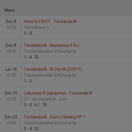
Mars
Sön 8
Hönö IS F2011 - Torslanda IK
14:30
Hönö Arena 1
3
-
0
Sön 8
Torslanda IK - Backatorp IF DJ
18:30
Torslandavallen 2 Konstgräs
1
-
4
Lör 14
Torslanda IK - IK Zenith (F2011)
15:30
Torslandavallen 2 Konstgräs
1
-
5
Sön 15
Lekstorps IF Damjunior - Torslanda IK
15:00
LP - Idrottspark A - plan
3
-
0
WO
Sön 22
Torslanda IK - DamJ Qviding FIF 1
19:00
Torslandavallen 2 Konstgräs
0
-
4