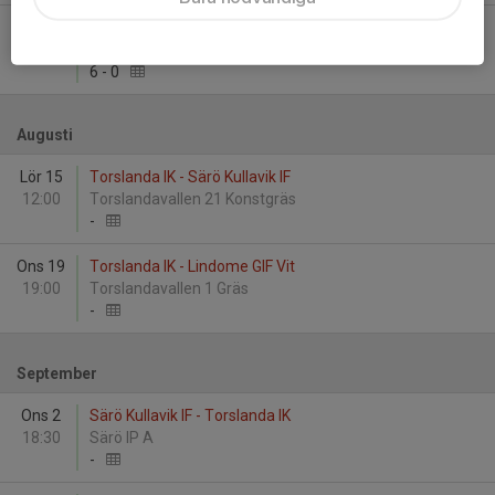
Tor 11
Lekstorps IF F11/12 vit - Torslanda IK
19:00
LP - Idrottspark A - plan
6
-
0
Augusti
Lör 15
Torslanda IK - Särö Kullavik IF
12:00
Torslandavallen 21 Konstgräs
-
Ons 19
Torslanda IK - Lindome GIF Vit
19:00
Torslandavallen 1 Gräs
-
September
Ons 2
Särö Kullavik IF - Torslanda IK
18:30
Särö IP A
-