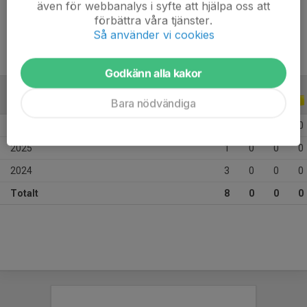
även för webbanalys i syfte att hjälpa oss att
Ålder
15 år
förbättra våra tjänster.
Så använder vi cookies
Godkänn alla kakor
ALLA SERIER
ALLA ÅR
Bara nödvändiga
2026
4
0
0
0
2025
1
0
0
0
2024
3
0
0
0
Totalt
8
0
0
0