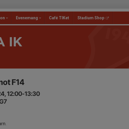
ion
Evenemang
Café TIKet
Stadium Shop
 IK
mot F14
4, 12:00-13:30
KG7
arn.