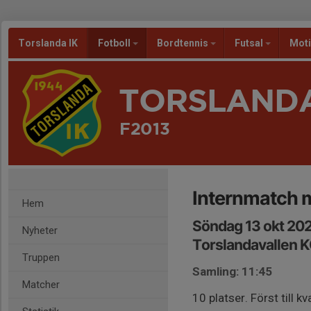
Torslanda IK
Fotboll
Bordtennis
Futsal
Mot
TORSLANDA
F2013
Internmatch 
Hem
Söndag 13 okt 202
Nyheter
Torslandavallen 
Truppen
Samling: 11:45
Matcher
10 platser. Först till kv