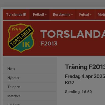
Torslanda IK
Fotboll
Bordtennis
Futsal
Mot
TORSLANDA
F2013
Träning F2013 
Hem
Fredag 4 apr 2025
Nyheter
KG7
Truppen
Samling: 16:50
Matcher