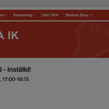
ion
Evenemang
Café TIKet
Stadium Shop
 IK
- Inställd!
, 17:00-18:15