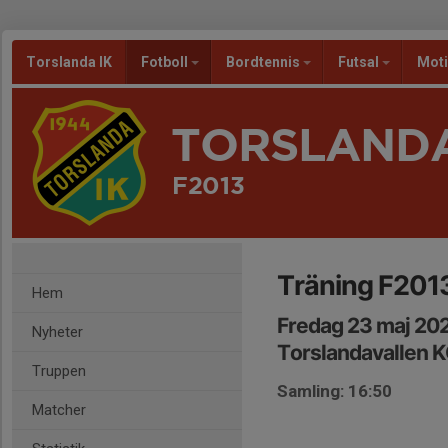
Torslanda IK
Fotboll
Bordtennis
Futsal
Mot
TORSLANDA
F2013
Träning F201
Hem
Fredag 23 maj 202
Nyheter
Torslandavallen K
Truppen
Samling: 16:50
Matcher