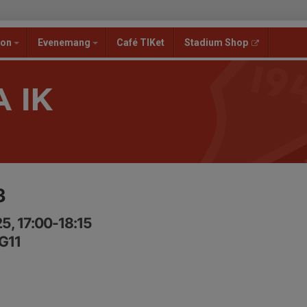
ion
Evenemang
Café TIKet
Stadium Shop
 IK
3
5, 17:00-18:15
G11