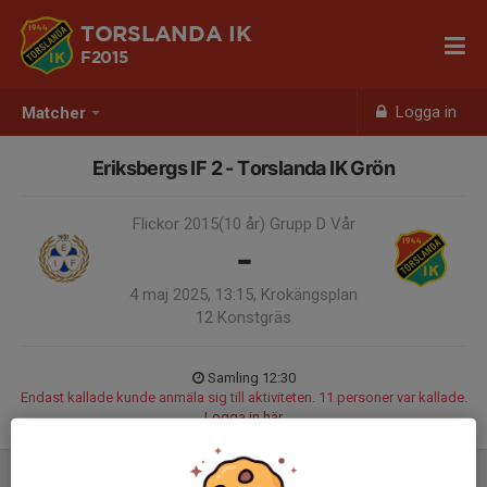
TORSLANDA IK
F2015
Logga in
Matcher
Eriksbergs IF 2 - Torslanda IK Grön
Flickor 2015(10 år) Grupp D Vår
-
4 maj 2025, 13:15, Krokängsplan
12 Konstgräs
Samling 12:30
Endast kallade kunde anmäla sig till aktiviteten. 11 personer var kallade.
Logga in här