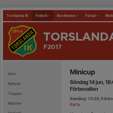
Torslanda IK
Fotboll
Bordtennis
Futsal
Mot
TORSLANDA
F2017
Minicup
Hem
Söndag 14 jun, 16
Nyheter
Förbovallen
Truppen
Samling: 15:30, Förbo
Matcher
Karta