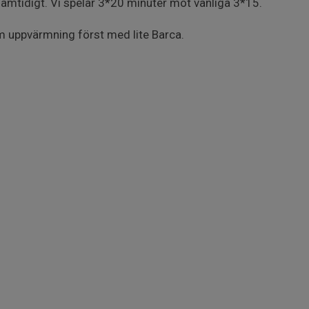
samtidigt. Vi spelar 3*20 minuter mot vanliga 3*15.
 uppvärmning först med lite Barca.