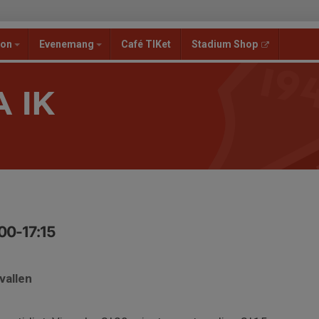
ion
Evenemang
Café TIKet
Stadium Shop
 IK
:00-17:15
vallen