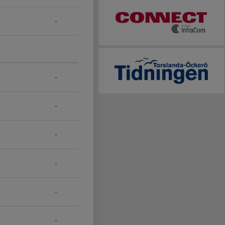
-
-
-
-
-
-
-