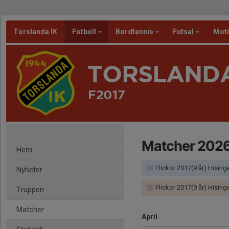
Torslanda IK
Fotboll
Bordtennis
Futsal
Mot
TORSLANDA
F2017
Matcher 202
Hem
Flickor 2017(9 år) Hisingen
Nyheter
Flickor 2017(9 år) Hising
Truppen
Matcher
April