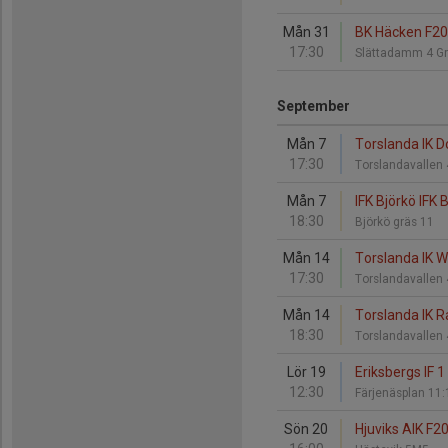
Mån 31
BK Häcken F201
17:30
Slättadamm 4 G
September
Mån 7
Torslanda IK Do
17:30
Torslandavallen
Mån 7
IFK Björkö IFK 
18:30
Björkö gräs 11
Mån 14
Torslanda IK Wo
17:30
Torslandavallen
Mån 14
Torslanda IK R
18:30
Torslandavallen
Lör 19
Eriksbergs IF 1
12:30
Färjenäsplan 11
Sön 20
Hjuviks AIK F2