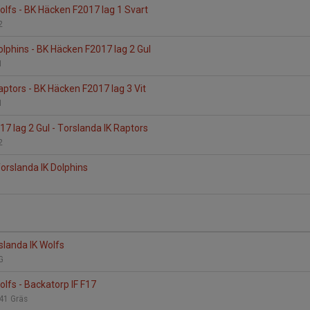
olfs - BK Häcken F2017 lag 1 Svart
:2
olphins - BK Häcken F2017 lag 2 Gul
:1
aptors - BK Häcken F2017 lag 3 Vit
:1
7 lag 2 Gul - Torslanda IK Raptors
:2
Torslanda IK Dolphins
slanda IK Wolfs
KG
olfs - Backatorp IF F17
 41 Gräs