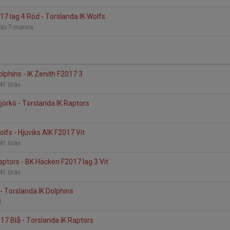
7 lag 4 Röd - Torslanda IK Wolfs
räs 7-manna
lphins - IK Zenith F2017 3
 41 Gräs
Björkö - Torslanda IK Raptors
lfs - Hjuviks AIK F2017 Vit
 41 Gräs
aptors - BK Häcken F2017 lag 3 Vit
 41 Gräs
 - Torslanda IK Dolphins
:1
017 Blå - Torslanda IK Raptors