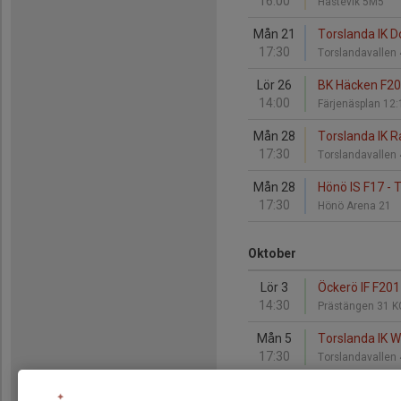
16:00
Hästevik 5M5
Mån 21
Torslanda IK Do
17:30
Torslandavallen
Lör 26
BK Häcken F201
14:00
Färjenäsplan 12
Mån 28
Torslanda IK R
17:30
Torslandavallen
Mån 28
Hönö IS F17 - 
17:30
Hönö Arena 21
Oktober
Lör 3
Öckerö IF F201
14:30
Prästängen 31 
Mån 5
Torslanda IK W
17:30
Torslandavallen
Lör 10
BK Häcken F201