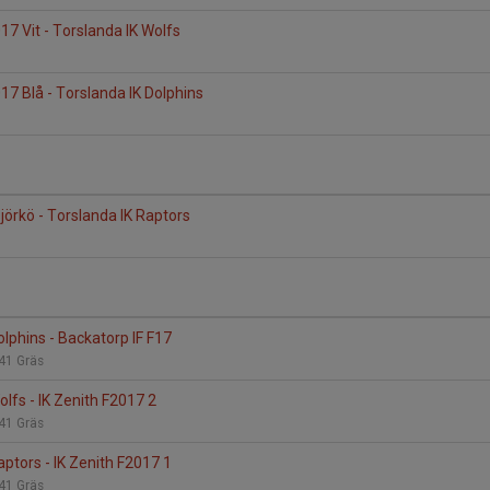
17 Vit - Torslanda IK Wolfs
17 Blå - Torslanda IK Dolphins
Björkö - Torslanda IK Raptors
olphins - Backatorp IF F17
 41 Gräs
olfs - IK Zenith F2017 2
 41 Gräs
aptors - IK Zenith F2017 1
 41 Gräs