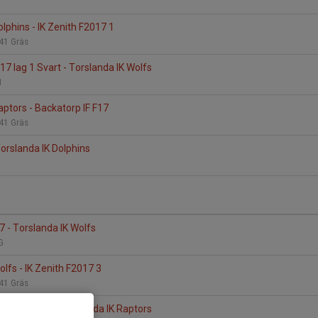
lphins - IK Zenith F2017 1
 41 Gräs
7 lag 1 Svart - Torslanda IK Wolfs
:1
aptors - Backatorp IF F17
 41 Gräs
Torslanda IK Dolphins
7 - Torslanda IK Wolfs
KG
olfs - IK Zenith F2017 3
 41 Gräs
7 lag 2 Gul - Torslanda IK Raptors