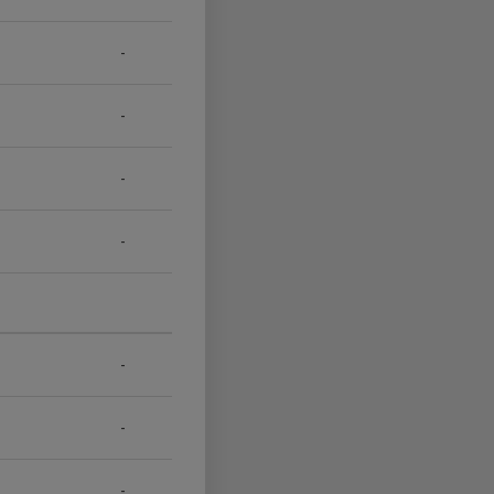
-
-
-
-
-
-
-