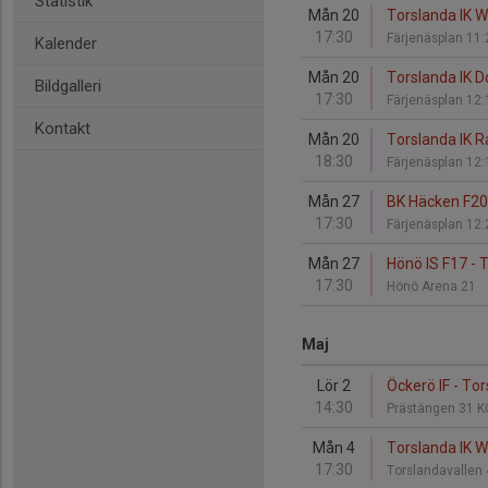
Statistik
Mån 20
Torslanda IK W
17:30
Färjenäsplan 11
Kalender
Mån 20
Torslanda IK D
Bildgalleri
17:30
Färjenäsplan 12
Kontakt
Mån 20
Torslanda IK R
18:30
Färjenäsplan 12
Mån 27
BK Häcken F201
17:30
Färjenäsplan 12
Mån 27
Hönö IS F17 - 
17:30
Hönö Arena 21
Maj
Lör 2
Öckerö IF - Tor
14:30
Prästängen 31 
Mån 4
Torslanda IK W
17:30
Torslandavallen