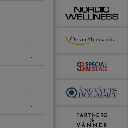
-
-
-
-
-
-
-
-