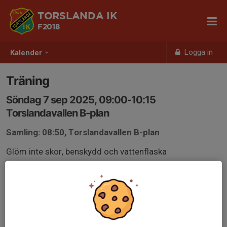
TORSLANDA IK
F2018
Logga in
Kalender
Träning
Söndag 7 sep 2025, 09:00-10:15
Torslandavallen B-plan
Samling: 08:50, Torslandavallen B-plan
Glöm inte skor, benskydd och vattenflaska