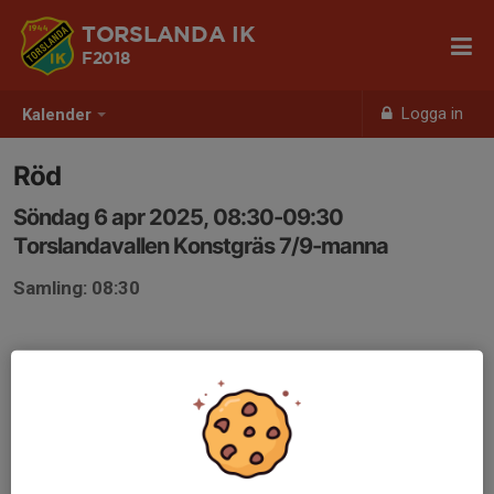
TORSLANDA IK
F2018
Logga in
Kalender
Röd
Söndag 6 apr 2025, 08:30-09:30
Torslandavallen Konstgräs 7/9-manna
Samling: 08:30