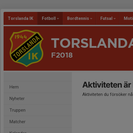
Torslanda IK
Fotboll
Bordtennis
Futsal
Mot
TORSLANDA
F2018
Aktiviteten är
Hem
Aktiviteten du försöker n
Nyheter
Truppen
Matcher