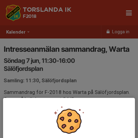
TORSLANDA IK
F2018
Logga in
Kalender
Intresseanmälan sammandrag, Warta
Söndag 7 jun, 11:30-16:00
Sälöfjordsplan
Samling: 11:30, Sälöfjordsplan
Sammandrag för F-2018 hos Warta på Sälöfjordsplan.
Svara på kallelsen senast 24/5.