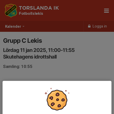
TORSLANDA IK
Fotbollslekis
Logga in
Kalender
Grupp C Lekis
Lördag 11 jan 2025, 11:00-11:55
Skutehagens idrottshall
Samling: 10:55