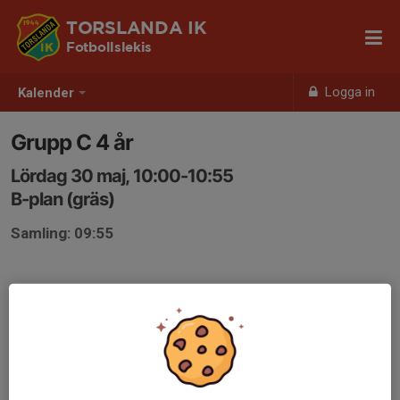
TORSLANDA IK
Fotbollslekis
Logga in
Kalender
Grupp C 4 år
Lördag 30 maj, 10:00-10:55
B-plan (gräs)
Samling: 09:55