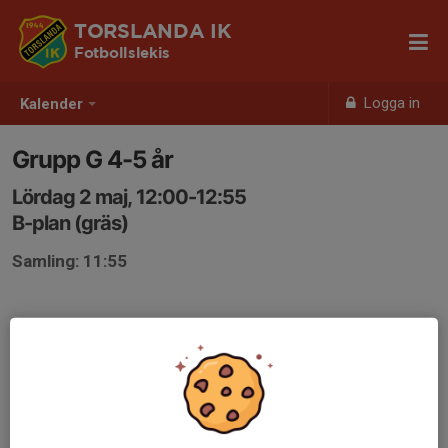
TORSLANDA IK
Fotbollslekis
Logga in
Kalender
Grupp G 4-5 år
Lördag 2 maj, 12:00-12:55
B-plan (gräs)
Samling: 11:55