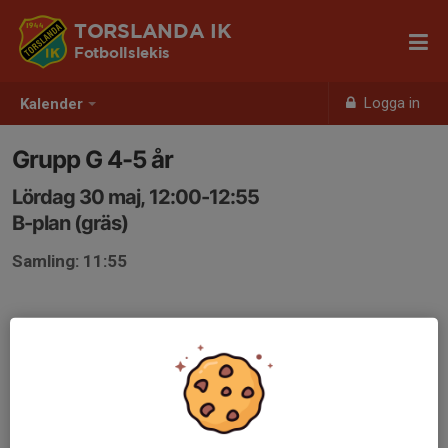
TORSLANDA IK
Fotbollslekis
Logga in
Kalender
Grupp G 4-5 år
Lördag 30 maj, 12:00-12:55
B-plan (gräs)
Samling: 11:55