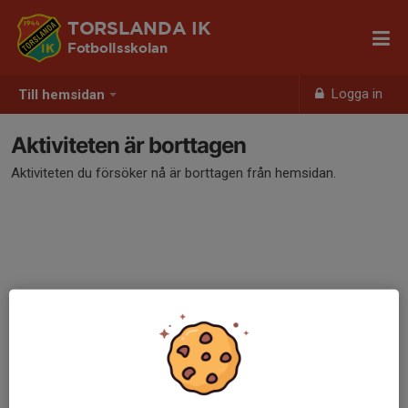
TORSLANDA IK
Fotbollsskolan
Logga in
Till hemsidan
Aktiviteten är borttagen
Aktiviteten du försöker nå är borttagen från hemsidan.