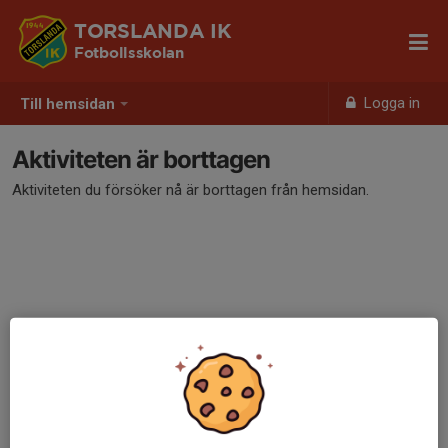
TORSLANDA IK
Fotbollsskolan
Logga in
Till hemsidan
Aktiviteten är borttagen
Aktiviteten du försöker nå är borttagen från hemsidan.