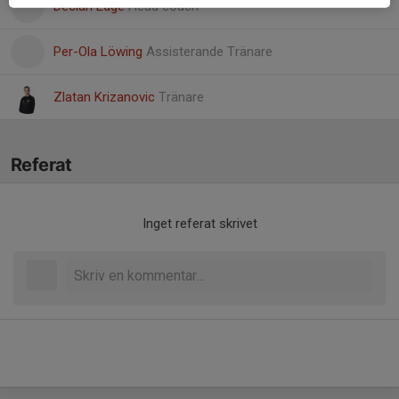
Declan Edge
Head coach
Per-Ola Löwing
Assisterande Tränare
Zlatan Krizanovic
Tränare
Referat
Inget referat skrivet