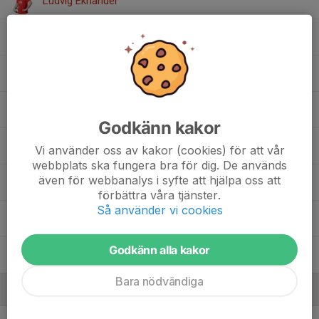
Ludvig Eknander
Oscar Jannesson
Owen Parker-Price
Philip Sjöqvist
Godkänn kakor
Sean Bright
Vi använder oss av kakor (cookies) för att vår
webbplats ska fungera bra för dig. De används
även för webbanalys i syfte att hjälpa oss att
Simon Svensson
förbättra våra tjänster.
Så använder vi cookies
Stjepan Stipuric
Godkänn alla kakor
Vincent Wahlin Stanicic
Bara nödvändiga
Ledare