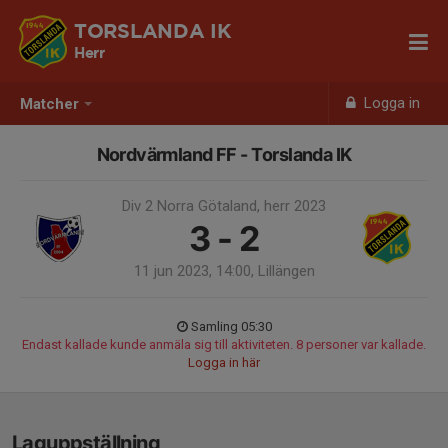
TORSLANDA IK
Herr
Logga in
Matcher
Nordvärmland FF - Torslanda IK
Div 2 Norra Götaland, herr 2023
3 - 2
11 jun 2023, 14:00, Lillängen
Samling 05:30
Endast kallade kunde anmäla sig till aktiviteten. 8 personer var kallade.
Logga in här
Laguppställning