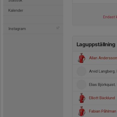
Statistik
Kalender
Endast k
Instagram
Laguppställning
Allan Andersso
Arvid Langberg
,
Elias Björkquist
,
Elliott Bäcklund
Fabian Påhlman