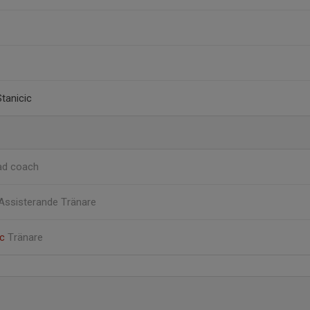
tanicic
ad coach
Assisterande Tränare
ic
Tränare