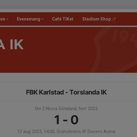
ion
Evenemang
Café TIKet
Stadium Shop
 IK
FBK Karlstad - Torslanda IK
Div 2 Norra Götaland, herr 2023
1 - 0
12 aug 2023, 14:00, Örsholmens IP Docero Arena