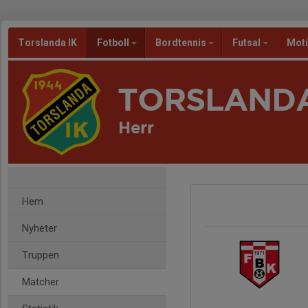
Torslanda IK
Fotboll
Bordtennis
Futsal
Mot
TORSLANDA
Herr
Hem
Nyheter
Truppen
Matcher