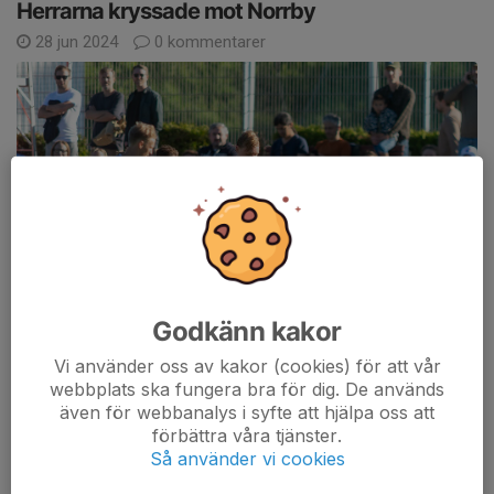
Herrarna kryssade mot Norrby
28 jun 2024
0 kommentarer
Godkänn kakor
Vi använder oss av kakor (cookies) för att vår
webbplats ska fungera bra för dig. De används
Efter tre raka uddamålsförluster kunde TIK ta en viktig poäng i
även för webbanalys i syfte att hjälpa oss att
hemmamötet mot Norrby IF. Matchen, den näst sista på
förbättra våra tjänster.
vårsäsongen, var jämn och slutade 1-1. TIK ligger i skrivande
Så använder vi cookies
stund på nedre kvalplats.