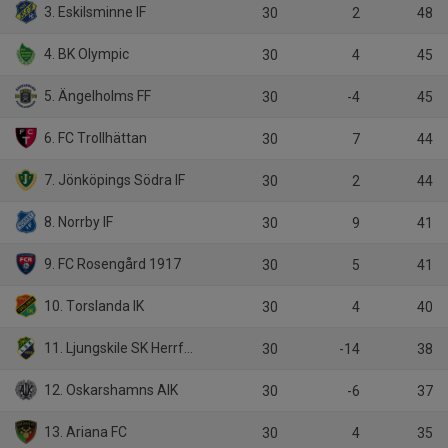
3. Eskilsminne IF
30
2
48
4. BK Olympic
30
4
45
5. Ängelholms FF
30
-4
45
6. FC Trollhättan
30
7
44
7. Jönköpings Södra IF
30
2
44
8. Norrby IF
30
9
41
9. FC Rosengård 1917
30
5
41
10. Torslanda IK
30
4
40
11. Ljungskile SK Herrfotboll
30
-14
38
12. Oskarshamns AIK
30
-6
37
13. Ariana FC
30
4
35