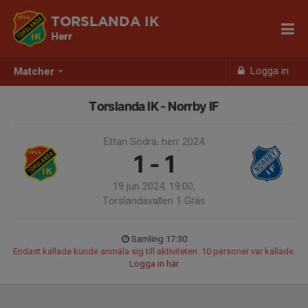
TORSLANDA IK
Herr
Logga in
Matcher
Torslanda IK - Norrby IF
Ettan Södra, herr 2024
1 - 1
19 jun 2024, 19:00,
Torslandavallen 1 Gräs
Samling 17:30
Endast kallade kunde anmäla sig till aktiviteten. 10 personer var kallade.
Logga in här