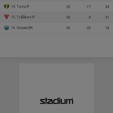
14. Torns IF
30
-17
34
15. Tvååkers IF
30
-9
31
16. Onsala BK
30
-35
18