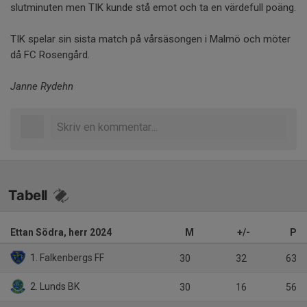
slutminuten men TIK kunde stå emot och ta en värdefull poäng.
TIK spelar sin sista match på vårsäsongen i Malmö och möter
då FC Rosengård.
Janne Rydehn
Tabell
Ettan Södra, herr 2024
M
+/-
P
1. Falkenbergs FF
30
32
63
2. Lunds BK
30
16
56