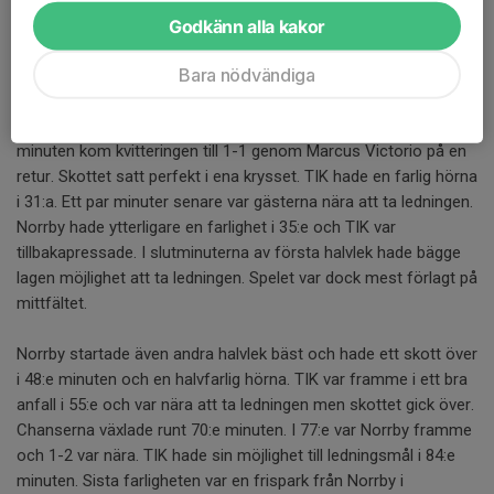
Norrby började bäst och var framme i 10:e minuten med en
Godkänn alla kakor
halvchans. TIK:s första möjlighet kom i 16:e minuten efter ett
Bara nödvändiga
snabbt anfall på ena kanten. Strax därefter kunde TIK ta
ledningen med 1-0, i den 17:e minuten, genom Owen Parker-
Price. Norrby hade ett anfall därefter men TIK höll tätt. I 20:e
minuten kom kvitteringen till 1-1 genom Marcus Victorio på en
retur. Skottet satt perfekt i ena krysset. TIK hade en farlig hörna
i 31:a. Ett par minuter senare var gästerna nära att ta ledningen.
Norrby hade ytterligare en farlighet i 35:e och TIK var
tillbakapressade. I slutminuterna av första halvlek hade bägge
lagen möjlighet att ta ledningen. Spelet var dock mest förlagt på
mittfältet.
Norrby startade även andra halvlek bäst och hade ett skott över
i 48:e minuten och en halvfarlig hörna. TIK var framme i ett bra
anfall i 55:e och var nära att ta ledningen men skottet gick över.
Chanserna växlade runt 70:e minuten. I 77:e var Norrby framme
och 1-2 var nära. TIK hade sin möjlighet till ledningsmål i 84:e
minuten. Sista farligheten var en frispark från Norrby i