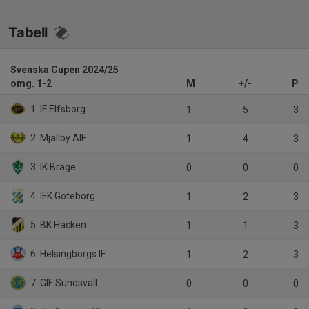
Tabell
Svenska Cupen 2024/25
omg. 1-2
M
+/-
P
1. IF Elfsborg
1
5
3
2. Mjällby AIF
1
4
3
3. IK Brage
0
0
0
4. IFK Göteborg
1
2
3
5. BK Häcken
1
1
3
6. Helsingborgs IF
1
2
3
7. GIF Sundsvall
0
0
0