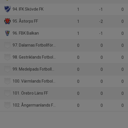
94. IFK Skövde FK
1
-1
0
95. Åstorps FF
1
-2
0
96. FBK Balkan
1
-1
0
97. Dalarnas Fotbollförbund
0
0
0
98. Gestriklands Fotbollförbund
0
0
0
99. Medelpads Fotbollförbund
0
0
0
100. Värmlands Fotbollförbund
0
0
0
101. Örebro Läns FF
0
0
0
102. Ångermanlands Fotbollförbund
0
0
0