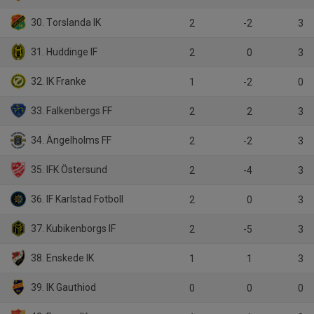
30. Torslanda IK
2
-2
3
31. Huddinge IF
2
0
3
32. IK Franke
1
-2
0
33. Falkenbergs FF
2
2
3
34. Ängelholms FF
2
-2
3
35. IFK Östersund
2
-4
3
36. IF Karlstad Fotboll
2
0
3
37. Kubikenborgs IF
2
-5
3
38. Enskede IK
1
1
3
39. IK Gauthiod
0
0
0