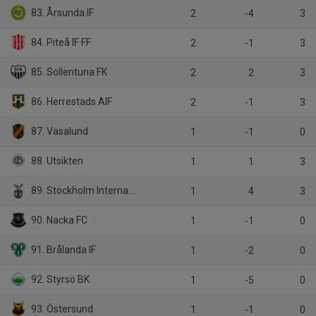
83. Årsunda IF
2
-4
3
84. Piteå IF FF
2
-1
3
85. Sollentuna FK
2
2
3
86. Herrestads AIF
2
-1
3
87. Vasalund
1
-1
0
88. Utsikten
1
1
3
89. Stockholm Internazionale
1
4
3
90. Nacka FC
1
-1
0
91. Brålanda IF
1
-2
0
92. Styrsö BK
1
-5
0
93. Östersund
1
-1
0