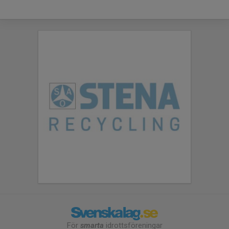
För
smarta
idrottsföreningar