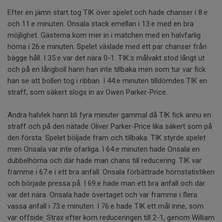
Efter en jämn start tog TIK över spelet och hade chanser i 8:e
och 11:e minuten. Onsala stack emellan i 13:e med en bra
möjlighet. Gästerna kom mer in i matchen med en halvfarlig
hörna i 26:e minuten. Spelet växlade med ett par chanser från
bägge håll. I 35:e var det nära 0-1. TIK:s målvakt stod långt ut
och på en långboll hann han inte tillbaka men som tur var fick
han se att bollen tog i ribban. I 44:e minuten tilldömdes TIK en
straff, som säkert slogs in av Owen Parker-Price.
Andra halvlek hann bli fyra minuter gammal då TIK fick ännu en
straff och på den nätade Oliver Parker-Price lika säkert som på
den första. Spelet böljade fram och tillbaka. TIK styrde spelet
men Onsala var inte ofarliga. I 64:e minuten hade Onsala en
dubbelhörna och där hade man chans till reducering. TIK var
framme i 67:e i ett bra anfall. Onsala förbättrade hörnstatistiken
och började pressa på. I 69:e hade man ett bra anfall och där
var det nära. Onsala hade övertaget och var framme i flera
vassa anfall i 73:e minuten. I 76:e hade TIK ett mål inne, som
var offside. Strax efter kom reduceringen till 2-1, genom William