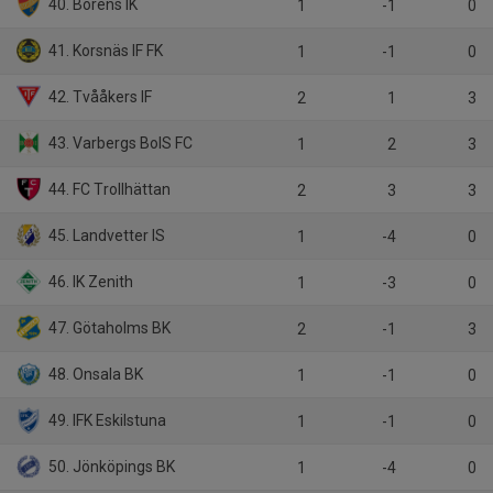
40. Borens IK
1
-1
0
41. Korsnäs IF FK
1
-1
0
42. Tvååkers IF
2
1
3
43. Varbergs BoIS FC
1
2
3
44. FC Trollhättan
2
3
3
45. Landvetter IS
1
-4
0
46. IK Zenith
1
-3
0
47. Götaholms BK
2
-1
3
48. Onsala BK
1
-1
0
49. IFK Eskilstuna
1
-1
0
50. Jönköpings BK
1
-4
0