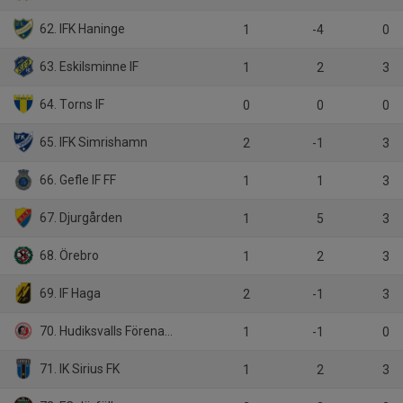
62. IFK Haninge
1
-4
0
63. Eskilsminne IF
1
2
3
64. Torns IF
0
0
0
65. IFK Simrishamn
2
-1
3
66. Gefle IF FF
1
1
3
67. Djurgården
1
5
3
68. Örebro
1
2
3
69. IF Haga
2
-1
3
70. Hudiksvalls Förenade FF
1
-1
0
71. IK Sirius FK
1
2
3