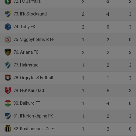
72. FC Järfälla
2
-3
3
73. IFK Stocksund
2
-4
3
74. Täby FK
2
0
3
75. Viggbyholms IK FF
1
-2
0
76. Ariana FC
2
2
3
77. Halmstad
1
2
3
78. Örgryte IS Fotboll
1
1
3
79. FBK Karlstad
1
5
3
80. Dalkurd FF
1
-4
0
81. IFK Norrköping FK
1
2
3
82. Kristianopels GoIF
1
-2
0