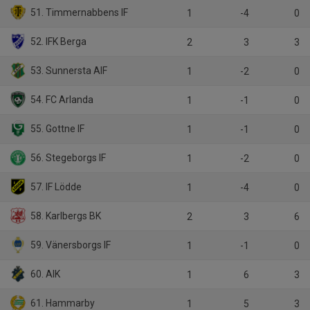
51. Timmernabbens IF
1
-4
0
52. IFK Berga
2
3
3
53. Sunnersta AIF
1
-2
0
54. FC Arlanda
1
-1
0
55. Gottne IF
1
-1
0
56. Stegeborgs IF
1
-2
0
57. IF Lödde
1
-4
0
58. Karlbergs BK
2
3
6
59. Vänersborgs IF
1
-1
0
60. AIK
1
6
3
61. Hammarby
1
5
3