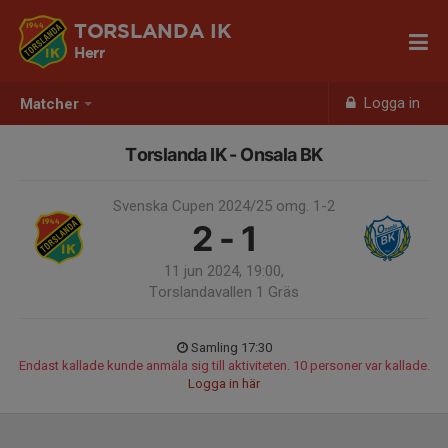
TORSLANDA IK
Herr
Logga in
Matcher
Torslanda IK - Onsala BK
Svenska Cupen 2024/25 omg. 1-2
2 - 1
11 jun 2024, 19:00,
Torslandavallen 1 Gräs
Samling 17:30
Endast kallade kunde anmäla sig till aktiviteten. 10 personer var kallade.
Logga in här