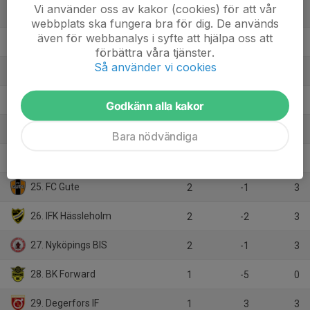
Vi använder oss av kakor (cookies) för att vår
19. Tidaholms GoIF
0
0
0
webbplats ska fungera bra för dig. De används
även för webbanalys i syfte att hjälpa oss att
20. Jönköpings Södra IF
2
2
3
förbättra våra tjänster.
Så använder vi cookies
21. IK Tord
2
0
3
22. IFK Värnamo
1
1
3
Godkänn alla kakor
23. IF Brommapojkarna
1
5
3
Bara nödvändiga
24. Sandvikens IF
0
0
0
25. FC Gute
2
-1
3
26. IFK Hässleholm
2
-2
3
27. Nyköpings BIS
2
-1
3
28. BK Forward
1
-5
0
29. Degerfors IF
1
3
3