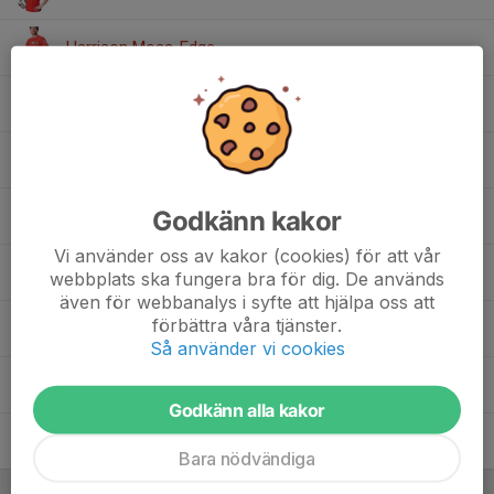
Harrison Moss-Edge
Joakim Vikström
, Herrjunior
Joel Nöller
Godkänn kakor
Liam Björninger
Vi använder oss av kakor (cookies) för att vår
Ludvig Holgersson
webbplats ska fungera bra för dig. De används
även för webbanalys i syfte att hjälpa oss att
förbättra våra tjänster.
Olle Johansson
Så använder vi cookies
Sean Bright
Godkänn alla kakor
Yonatan Yosef
Bara nödvändiga