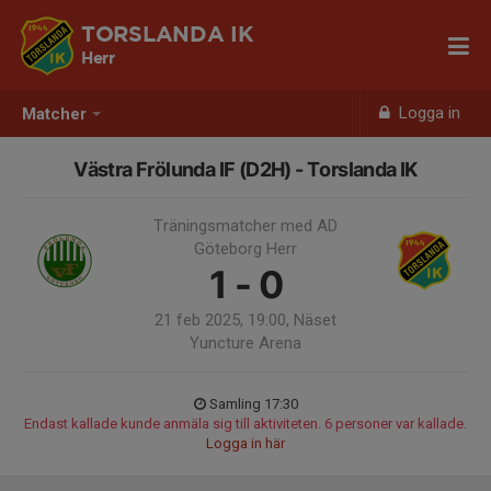
TORSLANDA IK
Herr
Logga in
Matcher
Västra Frölunda IF (D2H) - Torslanda IK
Träningsmatcher med AD
Göteborg Herr
1 - 0
21 feb 2025, 19:00, Näset
Yuncture Arena
Samling 17:30
Endast kallade kunde anmäla sig till aktiviteten. 6 personer var kallade.
Logga in här