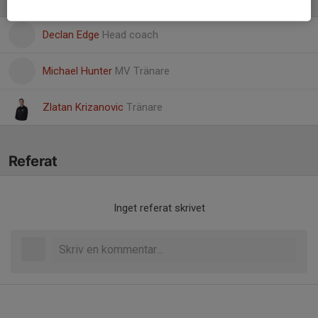
Ledare
Declan Edge
Head coach
Michael Hunter
MV Tränare
Zlatan Krizanovic
Tränare
Referat
Inget referat skrivet