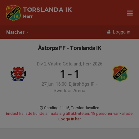
TORSLANDA IK
Herr
Logga in
Matcher
Åstorps FF - Torslanda IK
Div 2 Västra Götaland, herr 2026
1 - 1
27 jun, 16:00, Bjärshögs IP -
Swedoor Arena
Samling 11:15, Torslandavallen
Endast kallade kunde anmäla sig till aktiviteten. 18 personer var kallade.
Logga in här