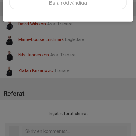
Bara nödvändiga
Ledare
David Wilsson
Ass. Tränare
Marie-Louise Lindmark
Lagledare
Nils Jannesson
Ass. Tränare
Zlatan Krizanovic
Tränare
Referat
Inget referat skrivet