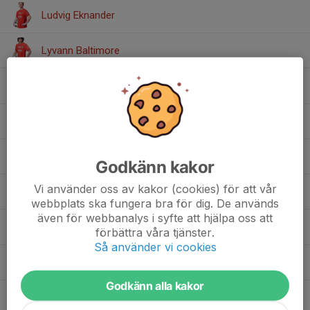
Ludvig Eknander
Lyvann Baltimore
Månz Karlsson
Oliver Svahn
Olle Lardmo
Godkänn kakor
Vi använder oss av kakor (cookies) för att vår
Oscar Jannesson
webbplats ska fungera bra för dig. De används
även för webbanalys i syfte att hjälpa oss att
Philip Bergqvist
förbättra våra tjänster.
Så använder vi cookies
Sean Bright
Godkänn alla kakor
Theodor Högberg
, U19