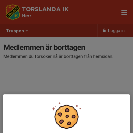
TORSLANDA IK
Herr
Logga in
Truppen
Medlemmen är borttagen
Medlemmen du försöker nå är borttagen från hemsidan.