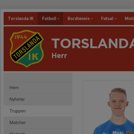
Torslanda IK
Fotboll
Bordtennis
Futsal
Mot
TORSLANDA
Herr
Hem
Nyheter
Truppen
Matcher