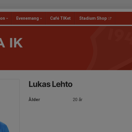
ion
Evenemang
Café TIKet
Stadium Shop
 IK
Lukas Lehto
Ålder
20 år