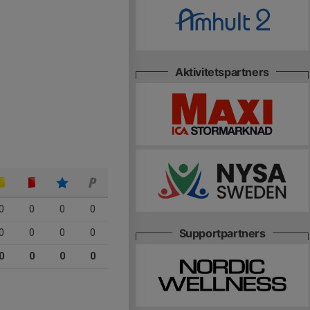
Aktivitetspartners
0
0
0
0
0
0
0
0
Supportpartners
0
0
0
0