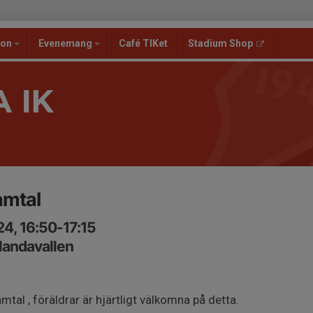
ion
Evenemang
Café TIKet
Stadium Shop
 IK
amtal
4, 16:50-17:15
landavallen
mtal , föräldrar är hjärtligt välkomna på detta.