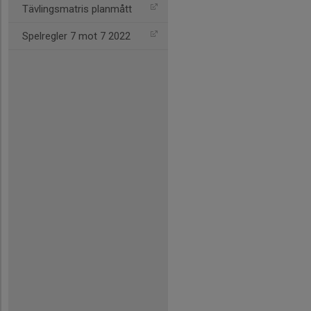
Tävlingsmatris planmått
Spelregler 7 mot 7 2022