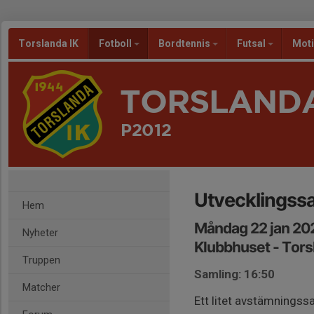
Torslanda IK
Fotboll
Bordtennis
Futsal
Mot
TORSLANDA
P2012
Utvecklingss
Hem
Måndag 22 jan 202
Nyheter
Klubbhuset - Tors
Truppen
Samling: 16:50
Matcher
Ett litet avstämningssa