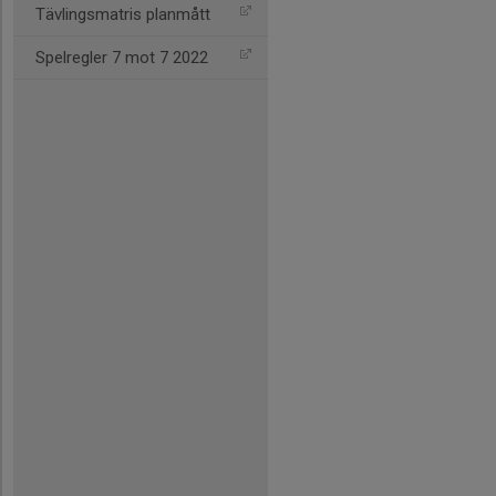
Tävlingsmatris planmått
Spelregler 7 mot 7 2022