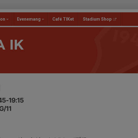
ion
Evenemang
Café TIKet
Stadium Shop
 IK
1
:45-19:15
G/11