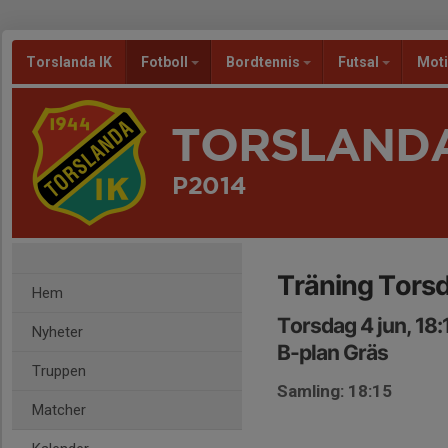
Torslanda IK
Fotboll
Bordtennis
Futsal
Mot
TORSLANDA
P2014
Träning Tors
Hem
Torsdag 4 jun, 18
Nyheter
B-plan Gräs
Truppen
Samling: 18:15
Matcher