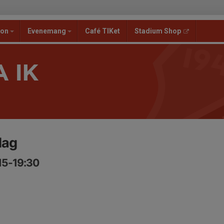
ion
Evenemang
Café TIKet
Stadium Shop
 IK
dag
:15-19:30