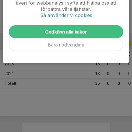
även för webbanalys i syfte att hjälpa oss att
Ålder
11 år
förbättra våra tjänster.
Så använder vi cookies
Godkänn alla kakor
ALLA SERIER
ALLA ÅR
Bara nödvändiga
2026
6
0
0
0
2025
16
0
0
0
2024
13
0
0
0
Totalt
35
0
0
0